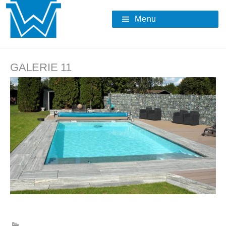
Skip
to
Menu
content
GALERIE 11