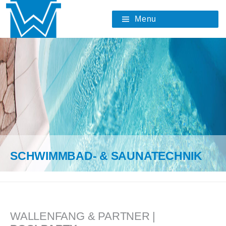
Skip
to
Menu
content
SCHWIMMBAD- & SAUNATECHNIK
WALLENFANG & PARTNER |