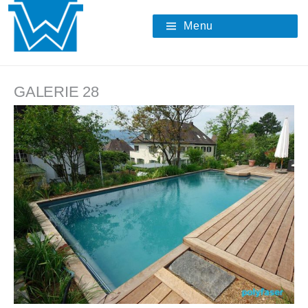
Skip
to
Menu
content
GALERIE 28